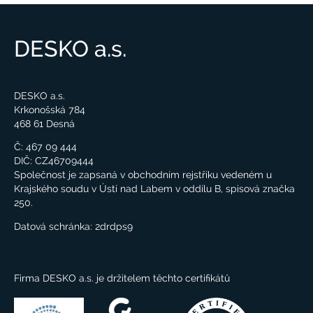
DESKO a.s.
DESKO a.s.
Krkonošská 784
468 61 Desná
Č: 467 09 444
DIČ: CZ46709444
Společnost je zapsaná v obchodním rejstříku vedeném u
Krajského soudu v Ústí nad Labem v oddílu B, spisová značka
250.
Datová schránka:
2drdps9
Firma DESKO a.s. je držitelem těchto certifikátů