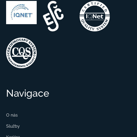
Navigace
O nás
Služby