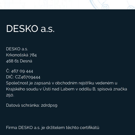
DESKO a.s.
DESKO a.s.
Krkonošská 784
468 61 Desná
Č: 467 09 444
DIČ: CZ46709444
Společnost je zapsaná v obchodním rejstříku vedeném u
Krajského soudu v Ústí nad Labem v oddílu B, spisová značka
250.
Datová schránka:
2drdps9
Firma DESKO a.s. je držitelem těchto certifikátů