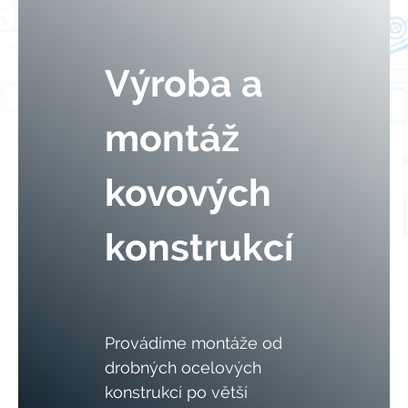
Výroba a
montáž
kovových
konstrukcí
Provádíme montáže od
drobných ocelových
konstrukcí po větší