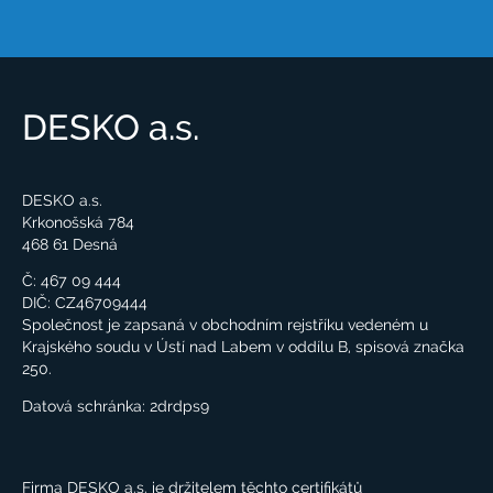
DESKO a.s.
DESKO a.s.
Krkonošská 784
468 61 Desná
Č: 467 09 444
DIČ: CZ46709444
Společnost je zapsaná v obchodním rejstříku vedeném u
Krajského soudu v Ústí nad Labem v oddílu B, spisová značka
250.
Datová schránka:
2drdps9
Firma DESKO a.s. je držitelem těchto certifikátů